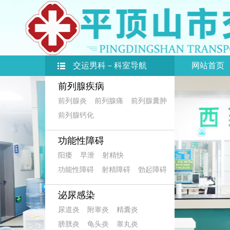
交运男科－科室导航
网站首页
前列腺疾病
前列腺炎
前列腺痛
前列腺囊肿
前列腺钙化
功能性障碍
阳痿
早泄
射精快
功能性障碍
射精障碍
勃起障碍
泌尿感染
尿道炎
附睾炎
精囊炎
膀胱炎
龟头炎
睾丸炎