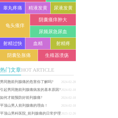
睾丸疼痛
精液发黄
尿液发黄
阴囊瘙痒肿大
龟头瘙痒
尿频尿急尿血
射精过快
血精
射精疼
阴囊坠胀痛
生殖器溃疡
热门文章
HOT ARTICLE
男同胞前列腺痛的危害你了解吗?
2024-02-28
引起男同胞前列腺痛病发的基本原因?
2024-02-18
如何才能预防好前列腺痛?
2024-02-18
平顶山男人前列腺痛的理由！
2024-02-18
平顶山男科医院_前列腺痛的日常护理
2023-12-26