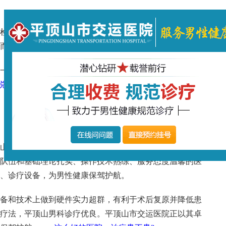
检查后才能知道。不同类型的前列腺痛症状、病因都不相
而论。不过一般来说治疗前列腺痛的费用大家都能接受。
一方面，更重要的是到正规的医院，接受科学治疗方法的
说说你的情况，让在线客服帮你评估手术费用大致需要多少
山市交运医院汇集了来自各个知识不错、治疗水平好的男
队伍和基础理论扎实、操作技术熟练、服务态度温馨的医
、诊疗设备，为男性健康保驾护航。
备和技术上做到硬件实力超群，有利于术后复原并降低患
疗法，平顶山男科诊疗优良。平顶山市交运医院正以其卓