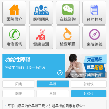
功能性障碍
突破"性"障碍 让爱一触即发
怎么治疗阳痿比较好
阳痿
早泄
射精快
阳痿
早泄
射精快
·
平顶山哪里治疗早泄正规？引起早泄的因素有哪些？