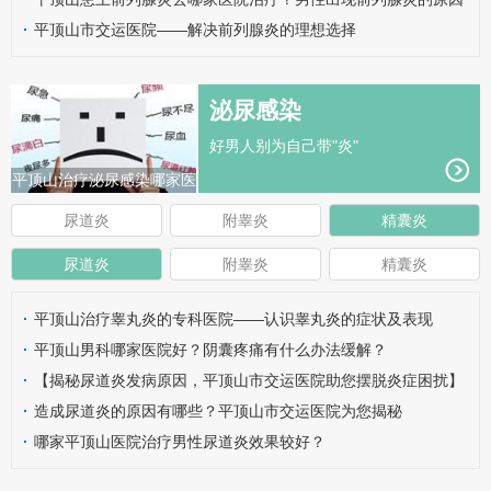
有哪些呢？
·
平顶山市交运医院——解决前列腺炎的理想选择
泌尿感染
好男人别为自己带"炎"
平顶山治疗泌尿感染哪家医
院好？
尿道炎
附睾炎
精囊炎
尿道炎
附睾炎
精囊炎
·
平顶山治疗睾丸炎的专科医院——认识睾丸炎的症状及表现
·
平顶山男科哪家医院好？阴囊疼痛有什么办法缓解？
·
【揭秘尿道炎发病原因，平顶山市交运医院助您摆脱炎症困扰】
·
造成尿道炎的原因有哪些？平顶山市交运医院为您揭秘
·
哪家平顶山医院治疗男性尿道炎效果较好？