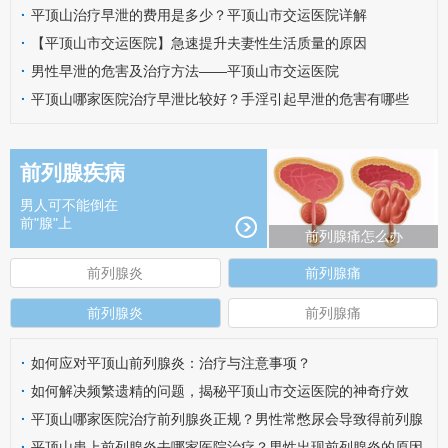
·
平顶山治疗早泄的费用是多少？平顶山市交运医院详解
·
【平顶山市交运医院】急速提升夫妻性生活质量的原因
·
男性早泄的危害及治疗方法——平顶山市交运医院
·
平顶山哪家医院治疗早泄比较好？手淫引起早泄的危害有哪些
呢？
前列腺疾病
男人可不能倒在
前"腺"上
前列腺痛怎么办
前列腺炎
前列腺痛
前列腺炎
前列腺痛
·
如何应对平顶山前列腺炎：治疗与注意事项？
·
如何解决频繁遗精的问题，揭秘平顶山市交运医院的神奇疗效
·
平顶山哪家医院治疗前列腺炎正规？男性常憋尿会导致得前列腺
炎吗？
·
平顶山患上前列腺炎去哪家医院治疗？男性出现前列腺炎的原因