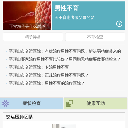
男性不育
圆不育患者做父母的梦
正常精子是什么颜色
精子异常
不育检查
·
平顶山市交运医院：有效治疗男性不育问题，解决弱精症带来的
危害
·
平顶山哪家治疗男性不育比较好？男同胞无精症要做哪些检查？
·
平顶山市交运医院：专治男性不育
·
平顶山市交运医院：正规治疗男性不育问题？
·
平顶山市交运医院：男性不育的治疗医院？
症状检查
健康互动
交运医师团队