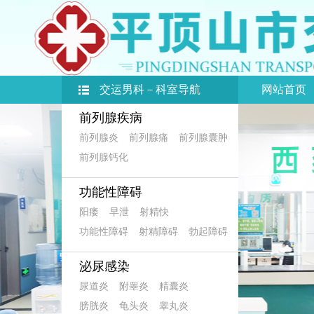
交运男科－科室导航
网站首页
前列腺疾病
前列腺炎
前列腺痛
前列腺囊肿
前列腺钙化
功能性障碍
阳痿
早泄
射精快
功能性障碍
射精障碍
勃起障碍
泌尿感染
尿道炎
附睾炎
精囊炎
膀胱炎
龟头炎
睾丸炎