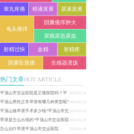
睾丸疼痛
精液发黄
尿液发黄
阴囊瘙痒肿大
龟头瘙痒
尿频尿急尿血
射精过快
血精
射精疼
阴囊坠胀痛
生殖器溃疡
热门文章
HOT ARTICLE
平顶山市交运医院是正规医院吗？平
2024-02-14
顶山哪里看早泄好_平顶山市交运医院
平顶山男性正常早泄有哪几种类型呢?
2024-02-14
平顶山做早泄手术多少钱?平顶山市交
2024-01-20
运医院
早泄是怎么出现的?平顶山市交运医院
2024-01-20
怎么治疗早泄平顶山市交运医院
2024-01-18