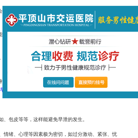
会导致阴茎、前列腺、精囊、睾丸附睾等器官过度充血，
能将精子正常的输送到女性子宫内，从而就造成了男性不
，不但困扰男性身心健康，还会导致夫妻感情出现裂痕，
身体不适，常伴有萎靡不振、疲倦、多梦等，心里负担加
早泄的更多危害，请点击预约挂号。
，如、包皮等等，这样能避免早泄的发生。
神、情绪、心理等因素极为密切，如过分激动、紧张、忧