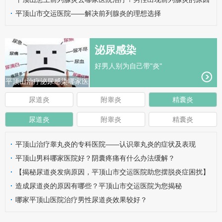
有哪些呢？
·
平顶山市交运医院——解决前列腺炎的理想选择
泌尿感染
好男人别为自己带"炎"
平顶山治疗泌尿感染哪家医
院好？
尿道炎
附睾炎
精囊炎
尿道炎
附睾炎
精囊炎
·
平顶山治疗睾丸炎的专科医院——认识睾丸炎的症状及表现
·
平顶山男科哪家医院好？阴囊疼痛有什么办法缓解？
·
【揭秘尿道炎发病原因，平顶山市交运医院助您摆脱炎症困扰】
·
造成尿道炎的原因有哪些？平顶山市交运医院为您揭秘
·
哪家平顶山医院治疗男性尿道炎效果较好？