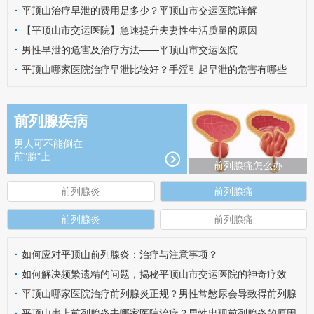
·
平顶山治疗早泄的费用是多少？平顶山市交运医院详解
·
【平顶山市交运医院】急速提升夫妻性生活质量的原因
·
男性早泄的危害及治疗方法——平顶山市交运医院
·
平顶山哪家医院治疗早泄比较好？手淫引起早泄的危害有哪些
呢？
前列腺疾病
男人可不能倒在
前"腺"上
前列腺痛怎么办
前列腺炎
前列腺痛
前列腺炎
前列腺痛
·
如何应对平顶山前列腺炎：治疗与注意事项？
·
如何解决频繁遗精的问题，揭秘平顶山市交运医院的神奇疗效
·
平顶山哪家医院治疗前列腺炎正规？男性常憋尿会导致得前列腺
炎吗？
·
平顶山患上前列腺炎去哪家医院治疗？男性出现前列腺炎的原因