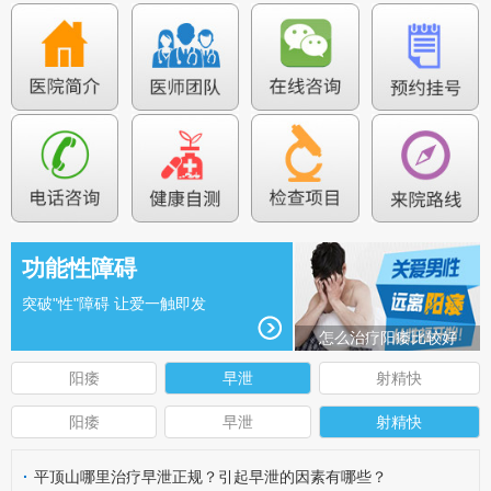
功能性障碍
突破"性"障碍 让爱一触即发
怎么治疗阳痿比较好
阳痿
早泄
射精快
阳痿
早泄
射精快
·
平顶山哪里治疗早泄正规？引起早泄的因素有哪些？