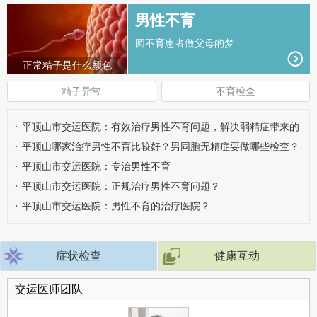
男性不育
圆不育患者做父母的梦
正常精子是什么颜色
精子异常
不育检查
·
平顶山市交运医院：有效治疗男性不育问题，解决弱精症带来的
危害
·
平顶山哪家治疗男性不育比较好？男同胞无精症要做哪些检查？
·
平顶山市交运医院：专治男性不育
·
平顶山市交运医院：正规治疗男性不育问题？
·
平顶山市交运医院：男性不育的治疗医院？
症状检查
健康互动
交运医师团队