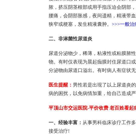
脓，挤压阴茎根部或用手指压迫会阴部，
腰痛，会阴部胀感，夜间遗精，精液带血
狭窄或梗塞，发生精液囊肿。
>>>一般
二、非淋菌性尿道炎
尿道分泌物少，稀薄，粘液性或粘膜脓性
物。有时仅表现为晨起痂膜封住尿道口或
分泌物由尿道口溢出。有时病人有症状无
医生提醒：
男性若是出现了以上尿道炎的
病的困扰，以免病情加重，给自己造成严
平顶山市交运医院-平价收费 老百姓看起
一、经验丰富：
从事男科临床诊疗工作多
接受治疗!