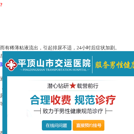
?
而有稀薄粘液流出，引起排尿不适，24小时后症状加剧。
尽后疼痛减轻，严重者龟头触到内裤时觉疼痛，行走时多
缓解咋办
逐渐出现黄色粘稠的脓性分泌物，能自行流出，污染内
，特别是清晨起床后分泌物的量较多，有时脓痂堵住尿道
尿频、尿急、夜尿增多。当病变上行蔓延至后尿道时，可
等现象。
感尿道灼热或轻度刺痛;常可见末血尿。尿道外口不见排