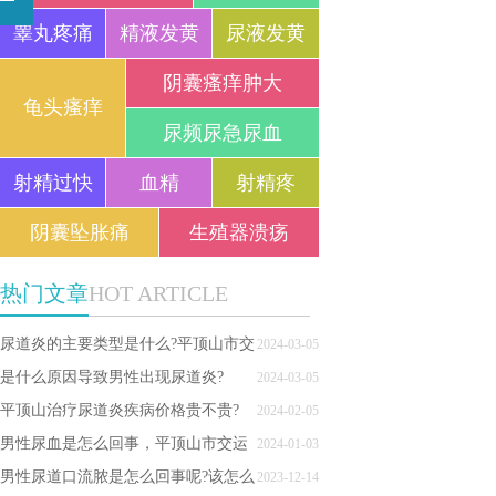
睾丸疼痛
精液发黄
尿液发黄
阴囊瘙痒肿大
龟头瘙痒
尿频尿急尿血
射精过快
血精
射精疼
阴囊坠胀痛
生殖器溃疡
热门文章
HOT ARTICLE
尿道炎的主要类型是什么?平顶山市交
2024-03-05
运医院
是什么原因导致男性出现尿道炎?
2024-03-05
平顶山治疗尿道炎疾病价格贵不贵?
2024-02-05
男性尿血是怎么回事，平顶山市交运
2024-01-03
医院
男性尿道口流脓是怎么回事呢?该怎么
2023-12-14