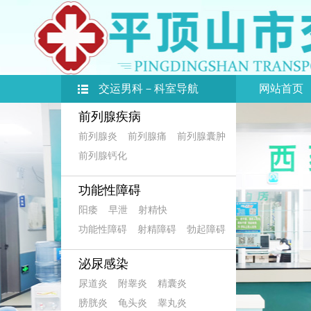
交运男科－科室导航
网站首页
前列腺疾病
前列腺炎
前列腺痛
前列腺囊肿
前列腺钙化
功能性障碍
阳痿
早泄
射精快
功能性障碍
射精障碍
勃起障碍
泌尿感染
尿道炎
附睾炎
精囊炎
膀胱炎
龟头炎
睾丸炎