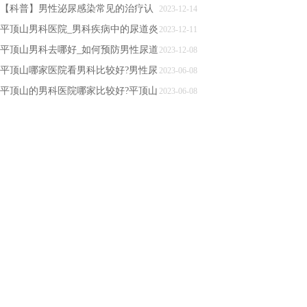
办?
【科普】男性泌尿感染常见的治疗认
2023-12-14
知误区
平顶山男科医院_男科疾病中的尿道炎
2023-12-11
怎么办?
平顶山男科去哪好_如何预防男性尿道
2023-12-08
口灼热感?
平顶山哪家医院看男科比较好?男性尿
2023-06-08
道炎有什么症状？
平顶山的男科医院哪家比较好?平顶山
2023-06-08
市交运医院男性尿道炎有什么症状?