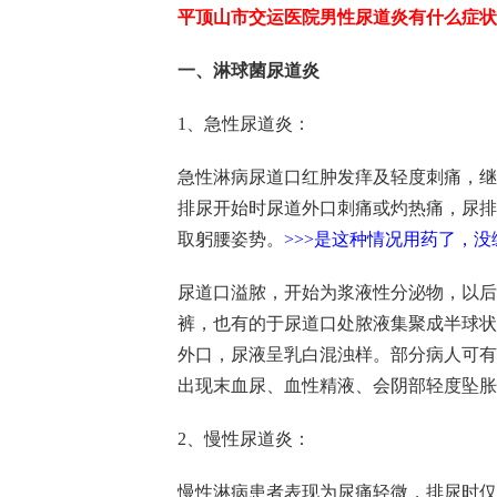
平顶山市交运医院男性尿道炎有什么症状
一、淋球菌尿道炎
1、急性尿道炎：
急性淋病尿道口红肿发痒及轻度刺痛，继
排尿开始时尿道外口刺痛或灼热痛，尿排
取躬腰姿势。
>>>是这种情况用药了，没
尿道口溢脓，开始为浆液性分泌物，以后
裤，也有的于尿道口处脓液集聚成半球状
外口，尿液呈乳白混浊样。部分病人可有
出现末血尿、血性精液、会阴部轻度坠胀
2、慢性尿道炎：
慢性淋病患者表现为尿痛轻微，排尿时仅