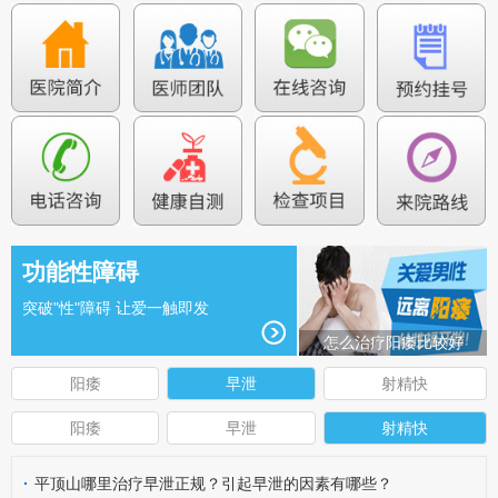
功能性障碍
突破"性"障碍 让爱一触即发
怎么治疗阳痿比较好
阳痿
早泄
射精快
阳痿
早泄
射精快
·
平顶山哪里治疗早泄正规？引起早泄的因素有哪些？