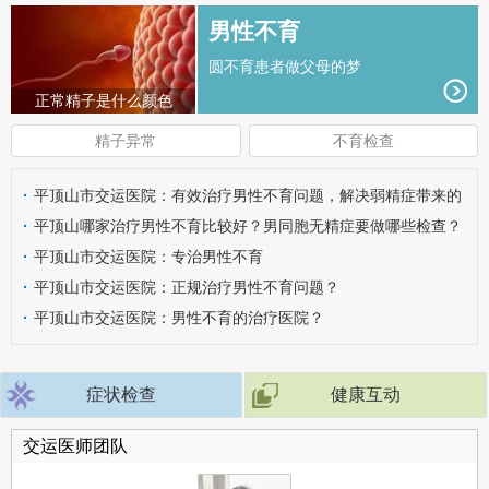
男性不育
圆不育患者做父母的梦
正常精子是什么颜色
精子异常
不育检查
·
平顶山市交运医院：有效治疗男性不育问题，解决弱精症带来的
危害
·
平顶山哪家治疗男性不育比较好？男同胞无精症要做哪些检查？
·
平顶山市交运医院：专治男性不育
·
平顶山市交运医院：正规治疗男性不育问题？
·
平顶山市交运医院：男性不育的治疗医院？
症状检查
健康互动
交运医师团队