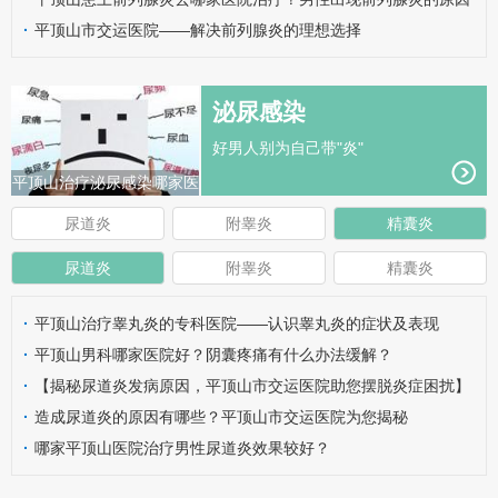
有哪些呢？
·
平顶山市交运医院——解决前列腺炎的理想选择
泌尿感染
好男人别为自己带"炎"
平顶山治疗泌尿感染哪家医
院好？
尿道炎
附睾炎
精囊炎
尿道炎
附睾炎
精囊炎
·
平顶山治疗睾丸炎的专科医院——认识睾丸炎的症状及表现
·
平顶山男科哪家医院好？阴囊疼痛有什么办法缓解？
·
【揭秘尿道炎发病原因，平顶山市交运医院助您摆脱炎症困扰】
·
造成尿道炎的原因有哪些？平顶山市交运医院为您揭秘
·
哪家平顶山医院治疗男性尿道炎效果较好？