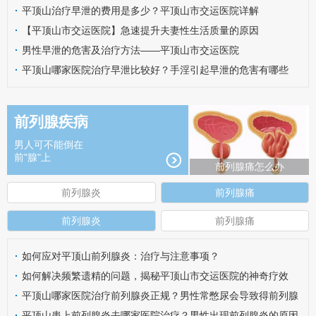
·
平顶山治疗早泄的费用是多少？平顶山市交运医院详解
·
【平顶山市交运医院】急速提升夫妻性生活质量的原因
·
男性早泄的危害及治疗方法——平顶山市交运医院
·
平顶山哪家医院治疗早泄比较好？手淫引起早泄的危害有哪些
呢？
前列腺疾病
男人可不能倒在
前"腺"上
前列腺痛怎么办
前列腺炎
前列腺痛
前列腺炎
前列腺痛
·
如何应对平顶山前列腺炎：治疗与注意事项？
·
如何解决频繁遗精的问题，揭秘平顶山市交运医院的神奇疗效
·
平顶山哪家医院治疗前列腺炎正规？男性常憋尿会导致得前列腺
炎吗？
·
平顶山患上前列腺炎去哪家医院治疗？男性出现前列腺炎的原因