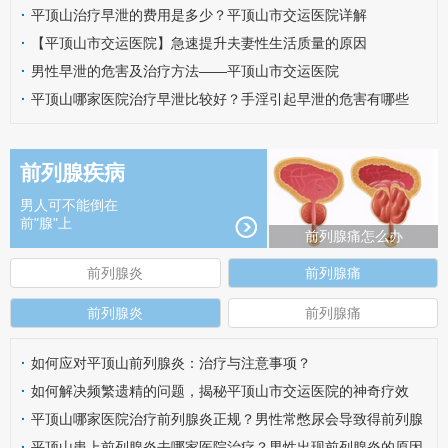
·
平顶山治疗早泄的费用是多少？平顶山市交运医院详解
·
【平顶山市交运医院】急速提升夫妻性生活质量的原因
·
男性早泄的危害及治疗方法——平顶山市交运医院
·
平顶山哪家医院治疗早泄比较好？手淫引起早泄的危害有哪些
呢？
前列腺疾病
男人可不能倒在
前"腺"上
前列腺痛怎么办
前列腺炎
前列腺痛
前列腺炎
前列腺痛
·
如何应对平顶山前列腺炎：治疗与注意事项？
·
如何解决频繁遗精的问题，揭秘平顶山市交运医院的神奇疗效
·
平顶山哪家医院治疗前列腺炎正规？男性常憋尿会导致得前列腺
炎吗？
·
平顶山患上前列腺炎去哪家医院治疗？男性出现前列腺炎的原因