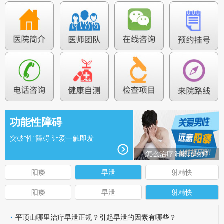
功能性障碍
突破"性"障碍 让爱一触即发
怎么治疗阳痿比较好
阳痿
早泄
射精快
阳痿
早泄
射精快
·
平顶山哪里治疗早泄正规？引起早泄的因素有哪些？