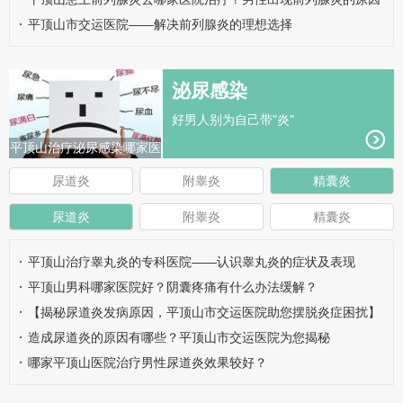
有哪些呢？
·
平顶山市交运医院——解决前列腺炎的理想选择
泌尿感染
好男人别为自己带"炎"
平顶山治疗泌尿感染哪家医
院好？
尿道炎
附睾炎
精囊炎
尿道炎
附睾炎
精囊炎
·
平顶山治疗睾丸炎的专科医院——认识睾丸炎的症状及表现
·
平顶山男科哪家医院好？阴囊疼痛有什么办法缓解？
·
【揭秘尿道炎发病原因，平顶山市交运医院助您摆脱炎症困扰】
·
造成尿道炎的原因有哪些？平顶山市交运医院为您揭秘
·
哪家平顶山医院治疗男性尿道炎效果较好？